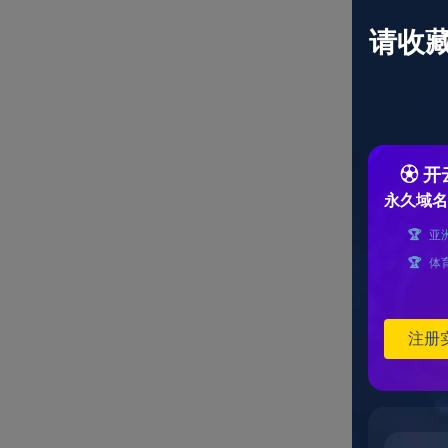
首页
米兰
技
组