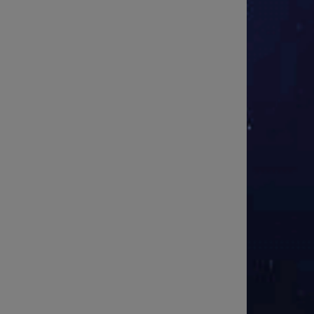
其中黎宁
兰买球确
办学资质
1、国家
2、国家
3、国家
4、全国
5、全国
6、全国
7、全国
8、国家