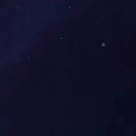
第一、1个第二，5名学生代表湖南参加全国选拔赛，创造了全省
株洲市“技能天下”职业技能电视大赛团体一等奖；株洲市职业院校
等奖；湖南省“十行状元，百优工匠”竞赛6人入选“百优工匠”，1
被确定为“湖南省职业技能竞赛基地”。
年：湖南技能大赛·第45届世界技能大赛湖南省选拔赛团体一等
学生技能竞赛团体一等奖；湖南省工匠精神系列竞赛活动总分第
制造（3D打印)企学研实践教育联盟首批成员单位，是全国首批获
印造型师能力认定与实训基地（全省唯一一家），同时被批准为一
能发展国际联盟单位。
年：第一届湖南省技工院校教师职业能力大赛暨全国选拔赛团体
峰”杯轨道交通产业暨全国和省第六届职工职业技能大赛株洲选拔赛
球8名学生代表湖南参加了第45届世界技能大赛全国选拔赛7个