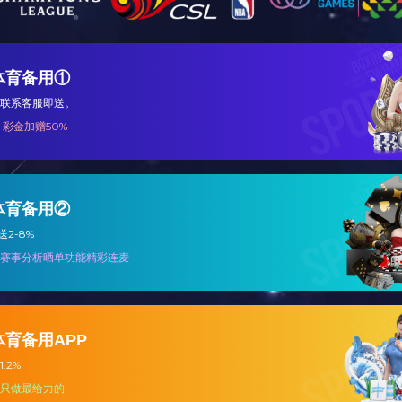
中车集团、中联重科、北汽控股、格力集团等知名企业输送各类
业生双证书获取率达到98%以上，毕业生省内就业率达到95%
服务体验，我校官方原网站地址
80%以上。
googledocs.com已停止访问，现启用全
工400余人，其中，高级职称75人（含正高职称8人），博
kjsxy.cn，各位用户可点击浮窗进入新网
外，在国家级层次，米兰买球拥有10名国家级竞赛裁判，8名全
作的支持！
家技能大师工作室主持人；省级层次，拥有1名全省“电工状元”，
7398号
元”，5名全省“百优工匠”，1名省级技能大师工作室主持人，1名
湖南省技术能手；市级层次，拥有2名市级技能大师，5名市级技
主持人，2名株洲市核心专家、领军人才，23名株洲市技术能手
上高层次人才。
米兰买球参加各级技能竞赛硕果累累，被誉为“技师摇篮、冠军
成为米兰买球常态。多次被选定为省、市技能竞赛代表队指定培