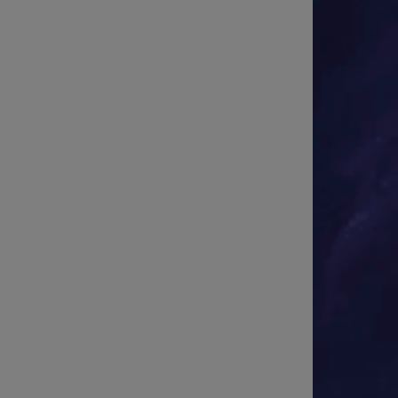
获得3个
好成绩；
竞赛团体一
元”桂冠；
2017
职业院校
中国增材
的3D打
砖国家技
2018
一届“石
奖；米兰买