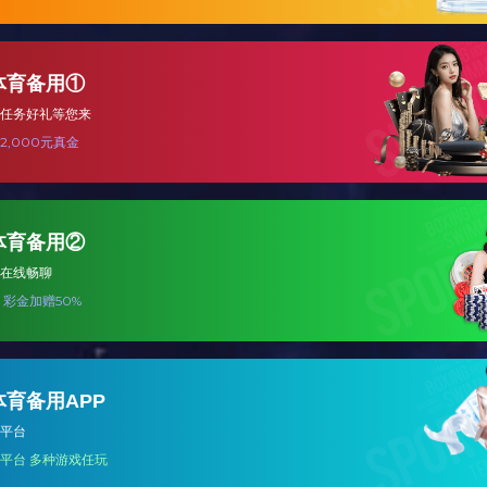
代表省、市参加全国、全省技术比武屡获全国金奖和全省团体总
入全国“十强”或被评为省、市技术能手、教学能手。“十三五”期
技能竞赛单项奖500余项，米兰买球先后获得5次全省综合技能
全市综合职业技能竞赛团体冠军。2020年11月，米兰买球12名
湖南航空
20
华人民共和国第一届职业技能大赛并斩获佳绩，其中1人获铜牌，
之一；4人获得“全国技术能手”称号；5人入选第46 届世界技能
代表中国出征2022年在上海举办的世界技能大赛，省人社厅为
谢。在今年5月结束的第九届全国数控技能大赛上，我院教师又以
床智能化升级改造赛项全国冠军，米兰买球被授予“冠军选手单位”
了我省在国家级一类赛事上的最佳成绩。