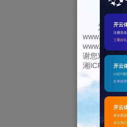
人次，为
万余人。毕
为优化网络
就业率达到
www.atoz
现有教职
www.hnh
88人。此
谢您对我院工
手，1名国
湘ICP备1800
省“焊工状
才，19名
师）工作室
级E类以
近年来，
逢赛必胜