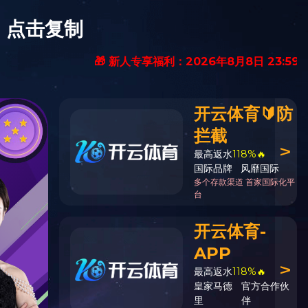
网站web版
|